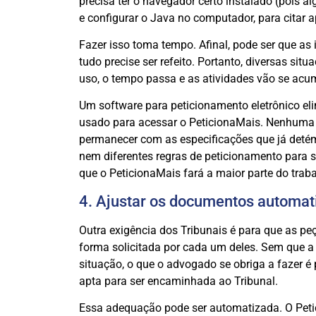
precisa ter o navegador certo instalado (pois a
e configurar o Java no computador, para citar
Fazer isso toma tempo. Afinal, pode ser que as
tudo precise ser refeito. Portanto, diversas si
uso, o tempo passa e as atividades vão se acu
Um software para peticionamento eletrônico el
usado para acessar o PeticionaMais. Nenhuma o
permanecer com as especificações que já deté
nem diferentes regras de peticionamento para 
que o PeticionaMais fará a maior parte do traba
4. Ajustar os documentos automa
Outra exigência dos Tribunais é para que as pe
forma solicitada por cada um deles. Sem que a
situação, o que o advogado se obriga a fazer é 
apta para ser encaminhada ao Tribunal.
Essa adequação pode ser automatizada. O Petic