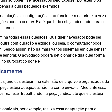
lguns só podem ser acessados pelo Explorer, por exemplo,)
 apenas alguns pequenos exemplos.
 instalações e configurações não funcionem da primeira vez e
tuações podem ocorrer. E até que tudo esteja adequado para o
mulando.
imina todas essas questões. Qualquer navegador pode ser
utra configuração é exigida, ou seja, o computador pode
m. Sendo assim, não há mais vários sistemas em que pensar,
se lembrar. O advogado poderá peticionar de qualquer forma
lho burocrático por ele.
ticamente
ças jurídicas estejam na extensão de arquivo e organizadas da
 peça esteja adequada, não há como enviá-la. Mediante essa
permanecer trabalhando na peça jurídica até que ela esteja
ionaMais, por exemplo, realiza essa adaptação para o