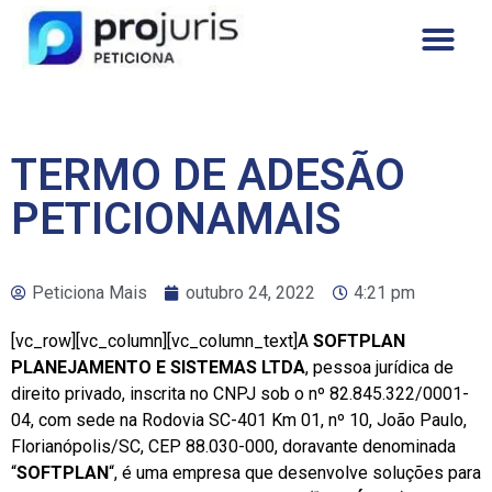
TERMO DE ADESÃO
PETICIONAMAIS
Peticiona Mais
outubro 24, 2022
4:21 pm
[vc_row][vc_column][vc_column_text]A
SOFTPLAN
PLANEJAMENTO E SISTEMAS LTDA
, pessoa jurídica de
direito privado, inscrita no CNPJ sob o nº 82.845.322/0001-
04, com sede na Rodovia SC-401 Km 01, nº 10, João Paulo,
Florianópolis/SC, CEP 88.030-000, doravante denominada
“
SOFTPLAN
“, é uma empresa que desenvolve soluções para